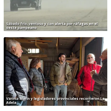
Sábado frío, ventoso y con alerta por ráfagas en el
oeste pampeano
Varinia Marín y legisladores provinciales recorrieron La
Adela