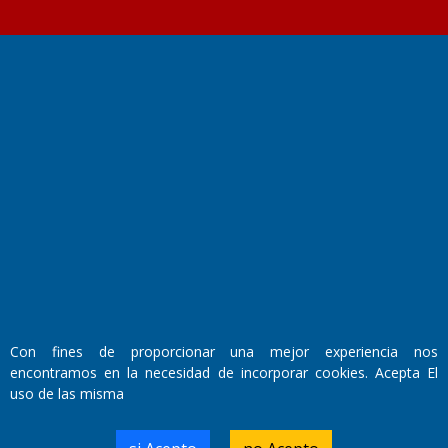
Fundado por el
Doctor Antonio Nemesio
Primera edición: Domingo 3 de Mayo de 1992
Miembro de ADIRA,ADEPA y CPPAL
Propietario: El Diario SRL
Director Periodístico:
Walter René Goñi
Con fines de proporcionar una mejor experiencia nos
encontramos en la necesidad de incorporar cookies. Acepta El
Domicilio Legal: José Ingenieros 855,
uso de las misma
Santa Rosa, La Pampa.
Número de Registro DNDA:
RL-2019-55551274-APN-DNDA#MJ