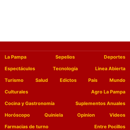
La Pampa
Sepelios
Deportes
Espectáculos
Tecnología
Linea Abierta
Turismo
Salud
Edictos
País
Mundo
Culturales
Agro La Pampa
Cocina y Gastronomía
Suplementos Anuales
Horóscopo
Quiniela
Opinion
Videos
Farmacias de turno
Entre Pocillos