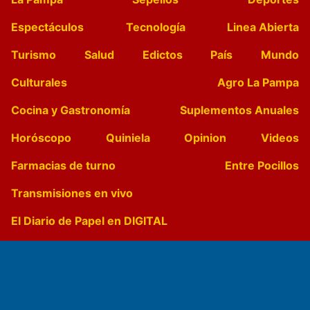
Espectáculos
Tecnología
Linea Abierta
Turismo
Salud
Edictos
País
Mundo
Culturales
Agro La Pampa
Cocina y Gastronomía
Suplementos Anuales
Horóscopo
Quiniela
Opinion
Videos
Farmacias de turno
Entre Pocillos
Transmisiones en vivo
El Diario de Papel en DIGITAL