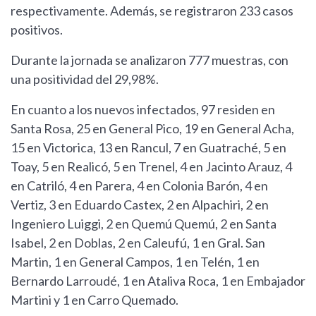
respectivamente. Además, se registraron 233 casos
positivos.
Durante la jornada se analizaron 777 muestras, con
una positividad del 29,98%.
En cuanto a los nuevos infectados, 97 residen en
Santa Rosa, 25 en General Pico, 19 en General Acha,
15 en Victorica, 13 en Rancul, 7 en Guatraché, 5 en
Toay, 5 en Realicó, 5 en Trenel, 4 en Jacinto Arauz, 4
en Catriló, 4 en Parera, 4 en Colonia Barón, 4 en
Vertiz, 3 en Eduardo Castex, 2 en Alpachiri, 2 en
Ingeniero Luiggi, 2 en Quemú Quemú, 2 en Santa
Isabel, 2 en Doblas, 2 en Caleufú, 1 en Gral. San
Martin, 1 en General Campos, 1 en Telén, 1 en
Bernardo Larroudé, 1 en Ataliva Roca, 1 en Embajador
Martini y 1 en Carro Quemado.