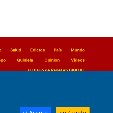
o
Salud
Edictos
País
Mundo
opo
Quiniela
Opinion
Videos
El Diario de Papel en DIGITAL
e Contenidos:
Nemesio
ración,
si Acepto
no Acepto