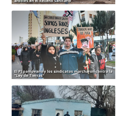
árboles en el Relleno Sanitario
El PJ pampeano y los sindicatos marcharon contra la
"Ley de Tierras"