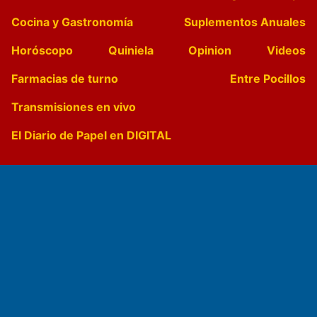
Cocina y Gastronomía
Suplementos Anuales
Horóscopo
Quiniela
Opinion
Videos
Farmacias de turno
Entre Pocillos
Transmisiones en vivo
El Diario de Papel en DIGITAL