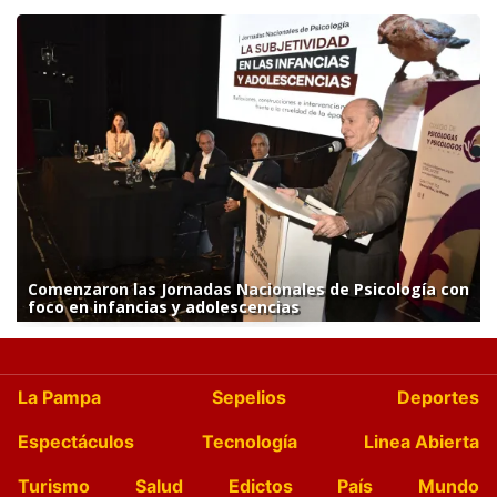
Comenzaron las Jornadas Nacionales de Psicología con
foco en infancias y adolescencias
La Pampa
Sepelios
Deportes
Espectáculos
Tecnología
Linea Abierta
Turismo
Salud
Edictos
País
Mundo