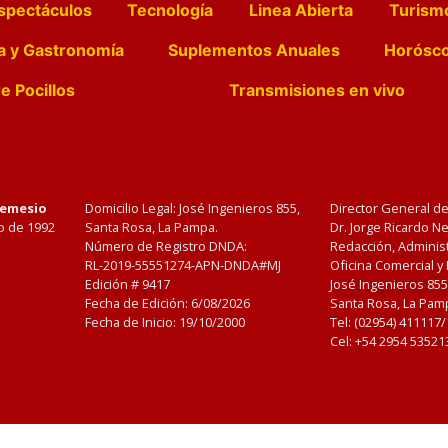
spectáculos
Tecnología
Linea Abierta
Turism
a y Gastronomía
Suplementos Anuales
Horósc
e Pocillos
Transmisiones en vivo
Nemesio
Domicilio Legal: José Ingenieros 855,
Director General d
o de 1992
Santa Rosa, La Pampa.
Dr. Jorge Ricardo 
Número de Registro DNDA:
Redacción, Administ
RL-2019-55551274-APN-DNDA#MJ
Oficina Comercial y
Edición #
9417
José Ingenieros 855
Fecha de Edición:
6/08/2026
Santa Rosa, La Pamp
Fecha de Inicio: 19/10/2000
Tel: (02954) 411117
Cel: +54 2954 53521