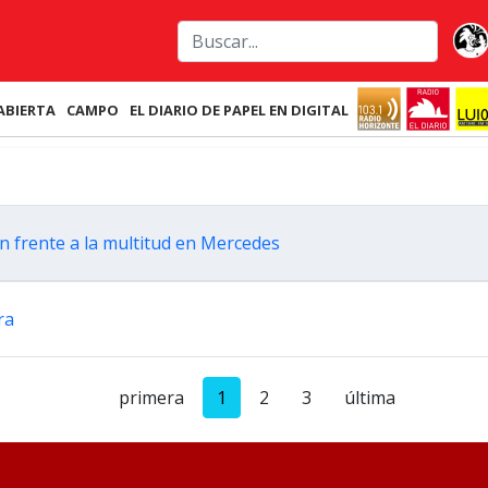
ABIERTA
CAMPO
EL DIARIO DE PAPEL EN DIGITAL
ven frente a la multitud en Mercedes
era
primera
1
2
3
última