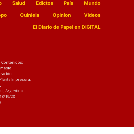
o
Salud
Edictos
País
Mundo
opo
Quiniela
Opinion
Videos
El Diario de Papel en DIGITAL
e Contenidos:
Nemesio
ración,
 Planta Impresora:
,
a, Argentina.
/18/19/20
3