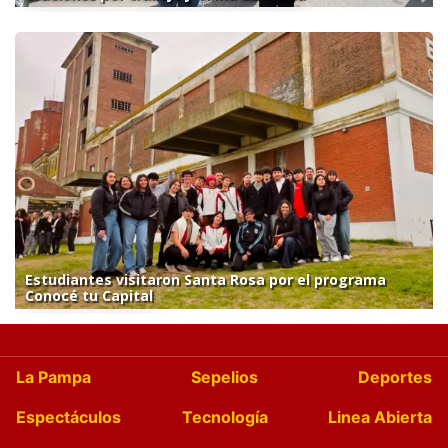
Estudiantes visitaron Santa Rosa por el programa
Conocé tu Capital
La Pampa
Sepelios
Deportes
Espectáculos
Tecnología
Linea Abierta