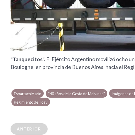
"Tanquecitos".
El Ejército Argentino movilizó ocho u
Boulogne, en provincia de Buenos Aires, hacia el Re
Espartaco Marín
"40 años de la Gesta de Malvinas"
Imágenes de 
Regimiento de Toay
ANTERIOR