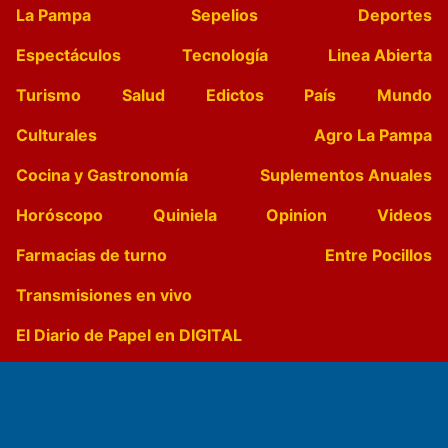
La Pampa
Sepelios
Deportes
Espectáculos
Tecnología
Linea Abierta
Turismo
Salud
Edictos
País
Mundo
Culturales
Agro La Pampa
Cocina y Gastronomía
Suplementos Anuales
Horóscopo
Quiniela
Opinion
Videos
Farmacias de turno
Entre Pocillos
Transmisiones en vivo
El Diario de Papel en DIGITAL