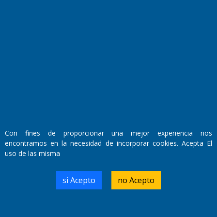
Fundado por el
Doctor Antonio Nemesio
Primera edición: Domingo 3 de Mayo de 1992
Miembro de ADIRA,ADEPA y CPPAL
Propietario: El Diario SRL
Director Periodístico:
Con fines de proporcionar una mejor experiencia nos
Walter René Goñi
encontramos en la necesidad de incorporar cookies. Acepta El
uso de las misma
Domicilio Legal: José Ingenieros 855,
si Acepto
no Acepto
Santa Rosa, La Pampa.
Número de Registro DNDA:
RL-2019-55551274-APN-DNDA#MJ
Edición #
9418
Fecha de Edición:
7/08/2026