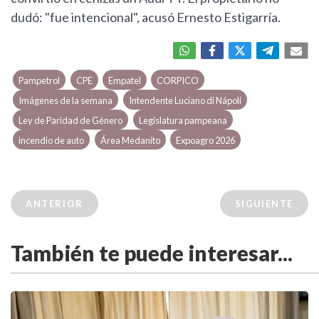
dudó: "fue intencional", acusó Ernesto Estigarría.
Pampetrol
CPE
Empatel
CORPICO
Imágenes de la semana
Intendente Luciano di Nápoli
Ley de Paridad de Género
Legislatura pampeana
incendio de auto
Área Medanito
Expoagro 2026
ANTERIOR
SIGUIENTE
También te puede interesar...