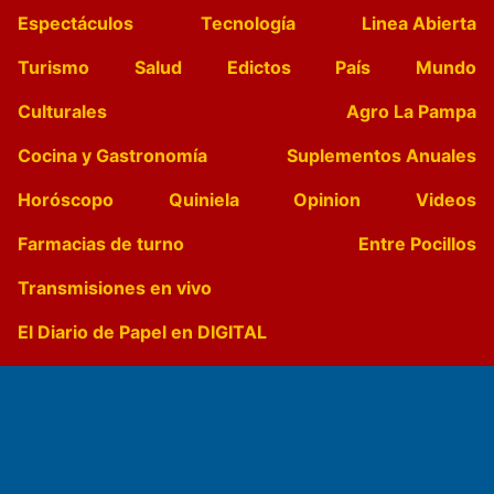
Espectáculos
Tecnología
Linea Abierta
Turismo
Salud
Edictos
País
Mundo
Culturales
Agro La Pampa
Cocina y Gastronomía
Suplementos Anuales
Horóscopo
Quiniela
Opinion
Videos
Farmacias de turno
Entre Pocillos
Transmisiones en vivo
El Diario de Papel en DIGITAL