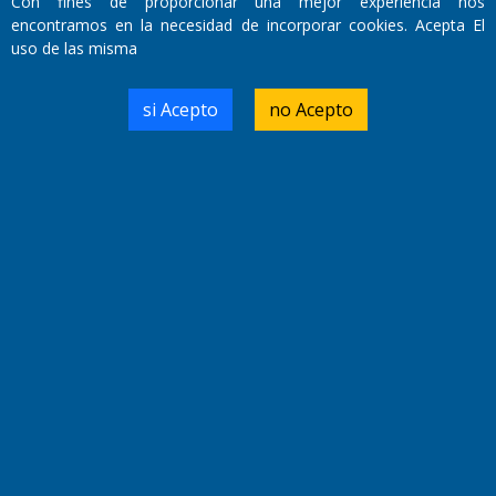
Con fines de proporcionar una mejor experiencia nos
encontramos en la necesidad de incorporar cookies. Acepta El
uso de las misma
si Acepto
no Acepto
Fundado por el
Doctor Antonio Nemesio
Primera edición: Domingo 3 de Mayo de 1992
Miembro de ADIRA,ADEPA y CPPAL
Propietario: El Diario SRL
Director Periodístico:
Walter René Goñi
Domicilio Legal: José Ingenieros 855,
Santa Rosa, La Pampa.
Número de Registro DNDA:
RL-2019-55551274-APN-DNDA#MJ
Edición #
9419
Fecha de Edición:
8/08/2026
Fecha de Inicio: 19/10/2000