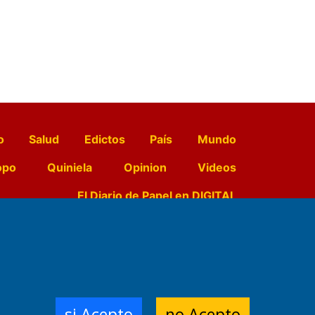
o
Salud
Edictos
País
Mundo
opo
Quiniela
Opinion
Videos
El Diario de Papel en DIGITAL
e Contenidos:
Nemesio
ración,
si Acepto
no Acepto