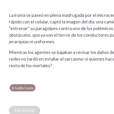
La ironía se paseó en plena madrugada por el microce
rápido con el celular, captó la imagen del día: una ca
"estrenar" su paragolpes contra uno de los polémico
obstáculos, que ya son el terror de los conductores par
jerarquías ni uniformes.
Mientras los agentes se bajaban a revisar los daños d
redes no tardó en estallar el sarcasmo: si quienes ha
resto de los mortales?
El Gallito Canta
ANTERIOR