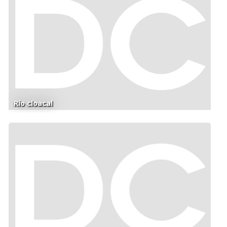
Río cloacal