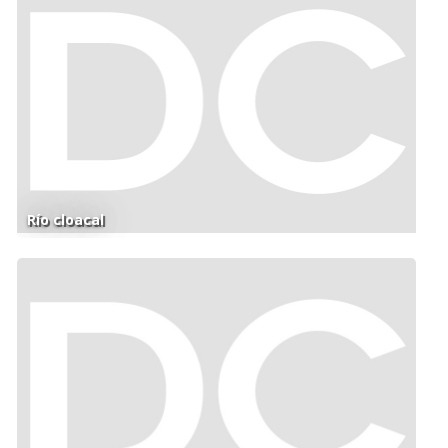
Río cloacal