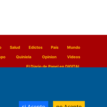
o
Salud
Edictos
País
Mundo
opo
Quiniela
Opinion
Videos
El Diario de Papel en DIGITAL
e Contenidos:
Nemesio
ración,
si Acepto
no Acepto