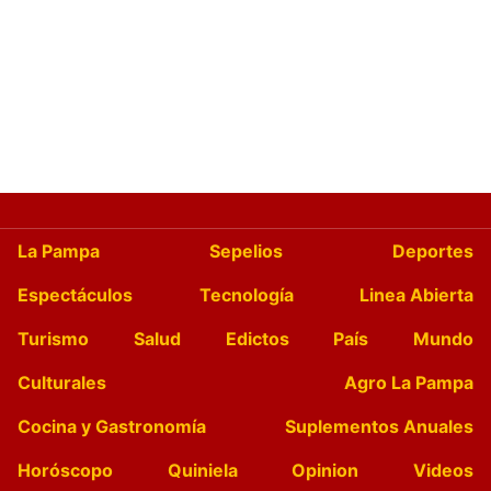
La Pampa
Sepelios
Deportes
Espectáculos
Tecnología
Linea Abierta
Turismo
Salud
Edictos
País
Mundo
Culturales
Agro La Pampa
Cocina y Gastronomía
Suplementos Anuales
Horóscopo
Quiniela
Opinion
Videos