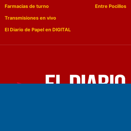
Farmacias de turno
Entre Pocillos
Transmisiones en vivo
El Diario de Papel en DIGITAL
Fundado por el
Doctor Antonio Nemesio
Primera edición: Domingo 3 de Mayo de 1992
Miembro de ADIRA,ADEPA y CPPAL