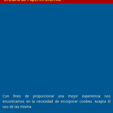
Fundado por el
Doctor Antonio Nemesio
Primera edición: Domingo 3 de Mayo de 1992
Miembro de ADIRA,ADEPA y CPPAL
Propietario: El Diario SRL
Director Periodístico:
Con fines de proporcionar una mejor experiencia nos
Walter René Goñi
encontramos en la necesidad de incorporar cookies. Acepta El
uso de las misma