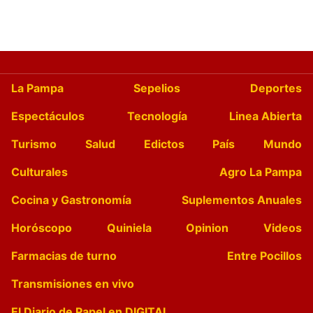
La Pampa
Sepelios
Deportes
Espectáculos
Tecnología
Linea Abierta
Turismo
Salud
Edictos
País
Mundo
Culturales
Agro La Pampa
Cocina y Gastronomía
Suplementos Anuales
Horóscopo
Quiniela
Opinion
Videos
Farmacias de turno
Entre Pocillos
Transmisiones en vivo
El Diario de Papel en DIGITAL