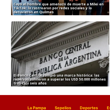
Cayó el hombre que amenazó de muerte a Milei en
TikTok: lo rastrearon por redes sociales y lo
detuvieron en Quilmes
El Banco Central rompió una marca histórica: las
reservas volvieron a superar los USD 50.000 millones
tras casi seis años
La Pampa
Sepelios
Deportes
E