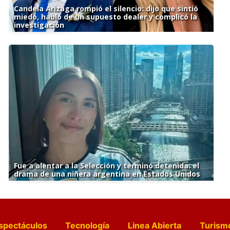
Candela Arizaga rompió el silencio: dijo que sintió
miedo, habló de un supuesto dealer y complicó la
investigación
Fue a alentar a la Selección y terminó detenida: el
drama de una niñera argentina en Estados Unidos
spectáculos
Tecnología
Linea Abierta
Turism