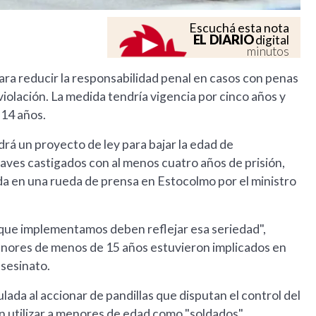
Escuchá esta nota
EL DIARIO
digital
minutos
ara reducir la responsabilidad penal en casos con penas
iolación. La medida tendría vigencia por cinco años y
 14 años.
rá un proyecto de ley para bajar la edad de
raves castigados con al menos cuatro años de prisión,
ada en una rueda de prensa en Estocolmo por el ministro
 que implementamos deben reflejar esa seriedad",
menores de menos de 15 años estuvieron implicados en
asesinato.
lada al accionar de pandillas que disputan el control del
n utilizar a menores de edad como "soldados".