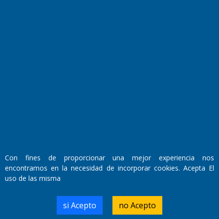
Fundado por el
Doctor Antonio Nemesio
Primera edición: Domingo 3 de Mayo de 1992
Miembro de ADIRA,ADEPA y CPPAL
Propietario: El Diario SRL
Director Periodístico:
Con fines de proporcionar una mejor experiencia nos
Walter René Goñi
encontramos en la necesidad de incorporar cookies. Acepta El
uso de las misma
Domicilio Legal: José Ingenieros 855,
si Acepto
no Acepto
Santa Rosa, La Pampa.
Número de Registro DNDA: