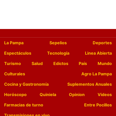
La Pampa
Sepelios
Deportes
Espectáculos
Tecnología
Linea Abierta
Turismo
Salud
Edictos
País
Mundo
Culturales
Agro La Pampa
Cocina y Gastronomía
Suplementos Anuales
Horóscopo
Quiniela
Opinion
Videos
Farmacias de turno
Entre Pocillos
Transmisiones en vivo