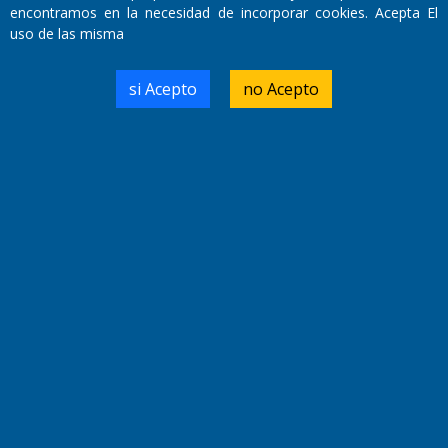
encontramos en la necesidad de incorporar cookies. Acepta El
uso de las misma
Domicilio Legal: José Ingenieros 855,
Santa Rosa, La Pampa.
si Acepto
no Acepto
Número de Registro DNDA:
RL-2019-55551274-APN-DNDA#MJ
Edición #
9419
Fecha de Edición:
8/08/2026
Fecha de Inicio: 19/10/2000
Director General de Contenidos:
Dr. Jorge Ricardo Nemesio
Redacción, Administración,
Oficina Comercial y Planta Impresora:
José Ingenieros 855,
Santa Rosa, La Pampa, Argentina.
Tel: (02954) 411117/18/19/20
Cel: +54 2954 535213