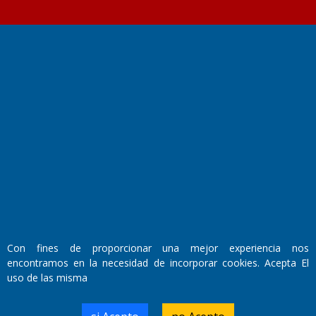
Fundado por el
Doctor Antonio Nemesio
Primera edición: Domingo 3 de Mayo de 1992
Miembro de ADIRA,ADEPA y CPPAL
Propietario: El Diario SRL
Director Periodístico:
Walter René Goñi
Con fines de proporcionar una mejor experiencia nos
encontramos en la necesidad de incorporar cookies. Acepta El
Domicilio Legal: José Ingenieros 855,
uso de las misma
Santa Rosa, La Pampa.
Número de Registro DNDA:
RL-2019-55551274-APN-DNDA#MJ