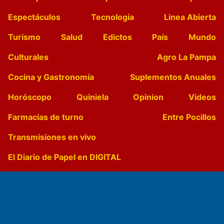
Espectáculos
Tecnología
Linea Abierta
Turismo
Salud
Edictos
País
Mundo
Culturales
Agro La Pampa
Cocina y Gastronomía
Suplementos Anuales
Horóscopo
Quiniela
Opinion
Videos
Farmacias de turno
Entre Pocillos
Transmisiones en vivo
El Diario de Papel en DIGITAL