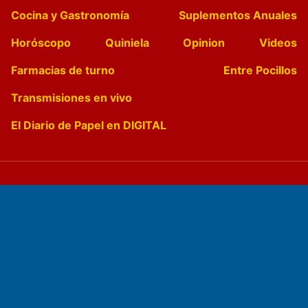
Cocina y Gastronomía
Suplementos Anuales
Horóscopo
Quiniela
Opinion
Videos
Farmacias de turno
Entre Pocillos
Transmisiones en vivo
El Diario de Papel en DIGITAL