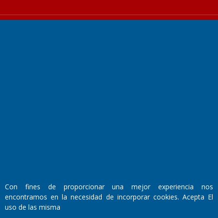
Fundado por el
Doctor Antonio Nemesio
Primera edición: Domingo 3 de Mayo de 1992
Miembro de ADIRA,ADEPA y CPPAL
Propietario: El Diario SRL
Director Periodístico:
Walter René Goñi
Con fines de proporcionar una mejor experiencia nos
encontramos en la necesidad de incorporar cookies. Acepta El
uso de las misma
Domicilio Legal: José Ingenieros 855,