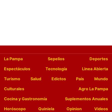
La Pampa
Sepelios
Deportes
Espectáculos
Tecnología
Linea Abierta
Turismo
Salud
Edictos
País
Mundo
Culturales
Agro La Pampa
Cocina y Gastronomía
Suplementos Anuales
Horóscopo
Quiniela
Opinion
Videos