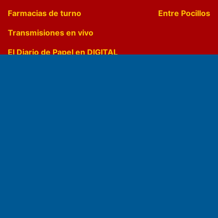
Farmacias de turno
Entre Pocillos
Transmisiones en vivo
El Diario de Papel en DIGITAL
Fundado por el
Doctor Antonio Nemesio
Primera edición: Domingo 3 de Mayo de 1992
Miembro de ADIRA,ADEPA y CPPAL