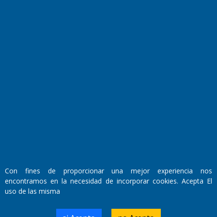
Fundado por el
Doctor Antonio Nemesio
Primera edición: Domingo 3 de Mayo de 1992
Miembro de ADIRA,ADEPA y CPPAL
Propietario: El Diario SRL
Con fines de proporcionar una mejor experiencia nos
Director Periodístico:
encontramos en la necesidad de incorporar cookies. Acepta El
Walter René Goñi
uso de las misma