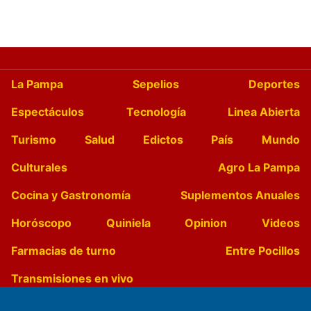
La Pampa
Sepelios
Deportes
Espectáculos
Tecnología
Linea Abierta
Turismo
Salud
Edictos
País
Mundo
Culturales
Agro La Pampa
Cocina y Gastronomía
Suplementos Anuales
Horóscopo
Quiniela
Opinion
Videos
Farmacias de turno
Entre Pocillos
Transmisiones en vivo
El Diario de Papel en DIGITAL