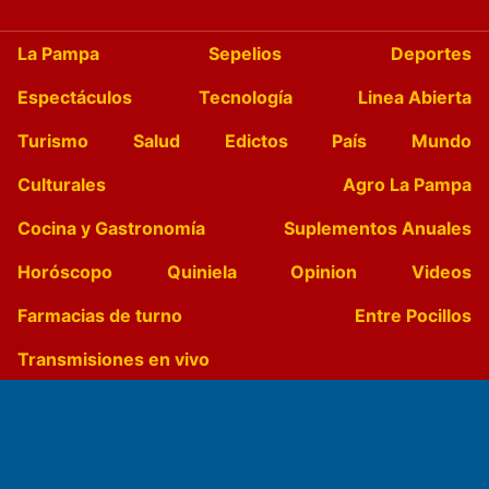
La Pampa
Sepelios
Deportes
Espectáculos
Tecnología
Linea Abierta
Turismo
Salud
Edictos
País
Mundo
Culturales
Agro La Pampa
Cocina y Gastronomía
Suplementos Anuales
Horóscopo
Quiniela
Opinion
Videos
Farmacias de turno
Entre Pocillos
Transmisiones en vivo
El Diario de Papel en DIGITAL