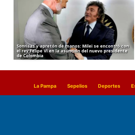
Sonrisas y apretón de manos: Milei se encontró con
el rey Felipe VI en la asunción del nuevo presidente
de Colombia
La Pampa
Sepelios
Deportes
E
Culturales
Agro La Pampa
Cocin
Farmacias de turno
Entr