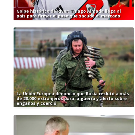
Golpe histórico de River: Thiago Almada llega al
país para firmar el pase que sacude el mercado
La Unión Europea denunció que Rusia reclutó a más
de 28.000 extranjeros para la guerra y alertó sobre
engaños y coerció