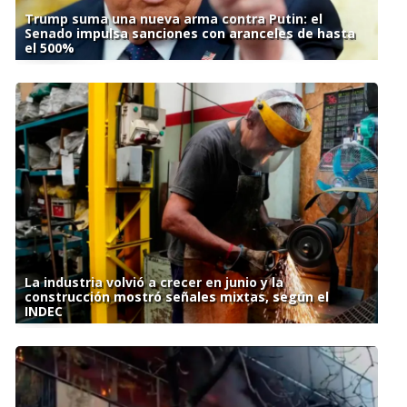
Trump suma una nueva arma contra Putin: el
Senado impulsa sanciones con aranceles de hasta
el 500%
La industria volvió a crecer en junio y la
construcción mostró señales mixtas, según el
INDEC