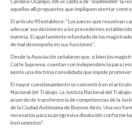
Carolina Ocampo. Allí se califica de "inadmisible" la r
aquellos allí propuestos que impliquen atentar contra l
El artículo 90 establece: "Los jueces que resuelvan ca
adecuar sus decisiones a los precedentes establecidos
materia. El apartamiento infundado de los magistrado
de mal desempeño en sus funciones".
Desde la Asociación señalaron que, si bien los magist
Corte Suprema, cuentan con independencia para resolv
existe una doctrina consolidada que impide promover j
El mayor cuestionamiento se concentró en el artículo 9
Nacional del Trabajo. La Justicia Nacional del Trabaj
acuerdo de transferencia de competencias de la Justic
de la Ciudad Autónoma de Buenos Aires. Una vez form
necesarios para su progresiva disolución conforme las
instrumentos".