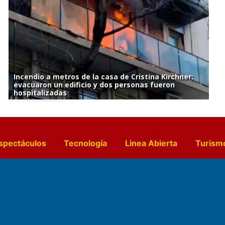
Incendio a metros de la casa de Cristina Kirchner:
evacuaron un edificio y dos personas fueron
hospitalizadas
spectáculos
Tecnología
Linea Abierta
Turism
a y Gastronomía
Suplementos Anuales
Horósc
e Pocillos
Transmisiones en vivo