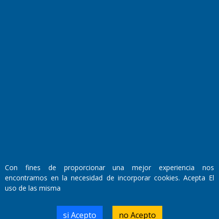
Fundado por el
Doctor Antonio Nemesio
Primera edición: Domingo 3 de Mayo de 1992
Miembro de ADIRA,ADEPA y CPPAL
Propietario: El Diario SRL
Director Periodístico:
Con fines de proporcionar una mejor experiencia nos
Walter René Goñi
encontramos en la necesidad de incorporar cookies. Acepta El
uso de las misma
Domicilio Legal: José Ingenieros 855,
si Acepto
no Acepto
Santa Rosa, La Pampa.