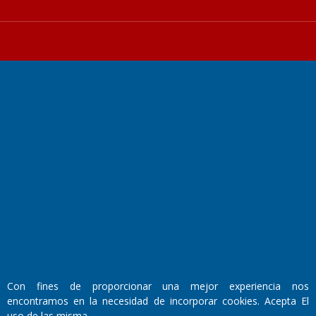
Fundado por el
Doctor Antonio Nemesio
Primera edición: Domingo 3 de Mayo de 1992
Miembro de ADIRA,ADEPA y CPPAL
Propietario: El Diario SRL
Director Periodístico:
Walter René Goñi
Con fines de proporcionar una mejor experiencia nos
encontramos en la necesidad de incorporar cookies. Acepta El
Domicilio Legal: José Ingenieros 855,
uso de las misma