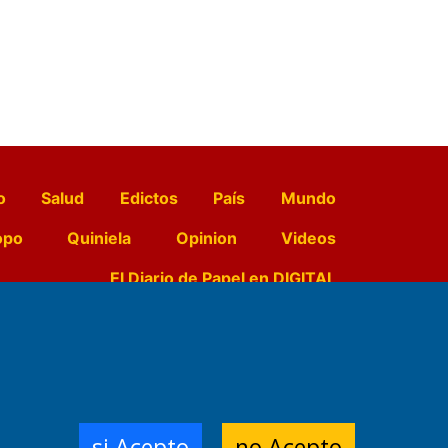
o
Salud
Edictos
País
Mundo
opo
Quiniela
Opinion
Videos
El Diario de Papel en DIGITAL
e Contenidos:
Nemesio
ración,
si Acepto
no Acepto