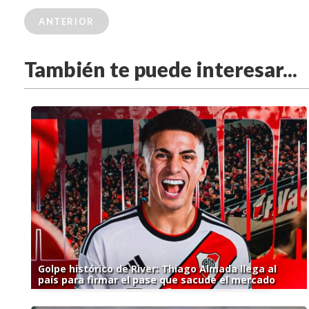
ANTERIOR
También te puede interesar...
Golpe histórico de River: Thiago Almada llega al
país para firmar el pase que sacude el mercado