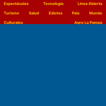
Espectáculos
Tecnología
Linea Abierta
Turismo
Salud
Edictos
País
Mundo
Culturales
Agro La Pampa
Cocina y Gastronomía
Suplementos Anuales
Horóscopo
Quiniela
Opinion
Videos
Farmacias de turno
Entre Pocillos
Transmisiones en vivo
El Diario de Papel en DIGITAL