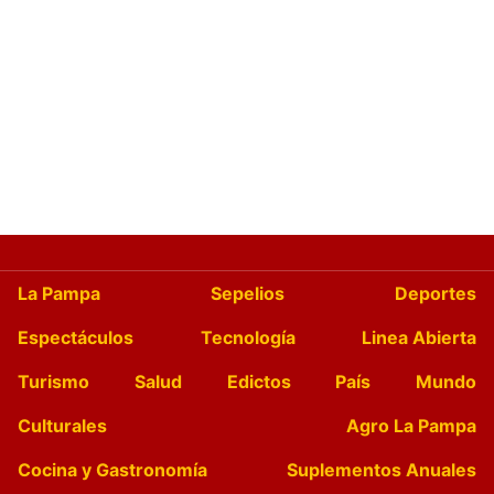
La Pampa
Sepelios
Deportes
Espectáculos
Tecnología
Linea Abierta
Turismo
Salud
Edictos
País
Mundo
Culturales
Agro La Pampa
Cocina y Gastronomía
Suplementos Anuales