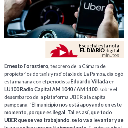
Escuchá esta nota
EL DIARIO
digital
minutos
Ernesto Forastiero
, tesorero de la Cámara de
propietarios de taxis y radiotaxis de La Pampa, dialogó
esta mañana con el periodista
Eduardo Villada
en
LU100 Radio Capital AM 1040 / AM 1100,
sobre el
desembarco de la plataforma UBER a la capital
pampeana. "
El municipio nos está apoyando en este
momento, porque es ilegal. Tal es así, que todo
UBER que se vea trabajando, se lo va a levantar y se
le va a aplicar una multa importante.
El auto va a ir al