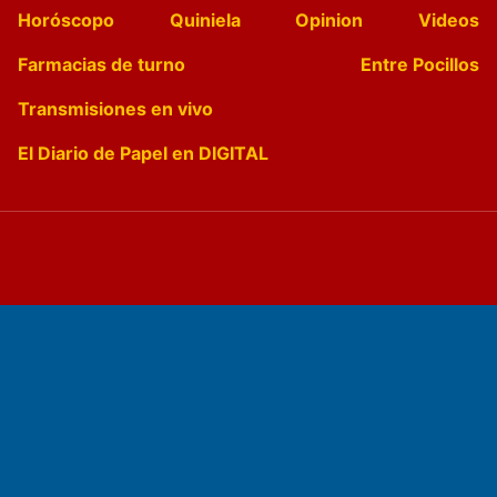
Horóscopo
Quiniela
Opinion
Videos
Farmacias de turno
Entre Pocillos
Transmisiones en vivo
El Diario de Papel en DIGITAL
Fundado por el
Doctor Antonio Nemesio