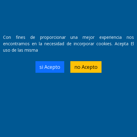
Farmacias de turno
Entre Pocillos
Transmisiones en vivo
El Diario de Papel en DIGITAL
Con fines de proporcionar una mejor experiencia nos
encontramos en la necesidad de incorporar cookies. Acepta El
uso de las misma
si Acepto
no Acepto
Fundado por el
Doctor Antonio Nemesio
Primera edición: Domingo 3 de Mayo de 1992
Miembro de ADIRA,ADEPA y CPPAL