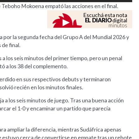
e Teboho Mokoena empató las acciones en el final.
Escuchá esta nota
EL DIARIO
digital
minutos
a por la segunda fecha del Grupo A del Mundial 2026 y
de final.
 a los seis minutos del primer tiempo, pero un penal
ó a los 38 del complemento.
erdido en sus respectivos debuts y terminaron
lvió recién en los minutos finales.
a a los seis minutos de juego. Tras una buena acción
arcar el 1-0 y encaminar un partido que parecía
ra ampliar la diferencia, mientras Sudáfrica apenas
e estuvo cerca de convertirse en empate tras un rebote