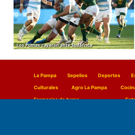
Los Pumas cayeron ante Sudáfrica
La Pampa
Sepelios
Deportes
E
Culturales
Agro La Pampa
Cocin
Farmacias de turno
Entr
Fundado por el
Doctor Antonio 