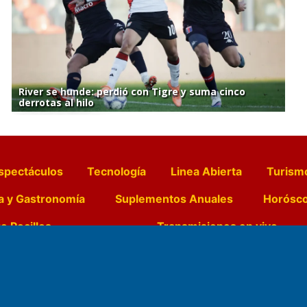
River se hunde: perdió con Tigre y suma cinco
derrotas al hilo
spectáculos
Tecnología
Linea Abierta
Turism
a y Gastronomía
Suplementos Anuales
Horósc
e Pocillos
Transmisiones en vivo
Nemesio
Domicilio Legal: José Ingenieros 855,
Director General d