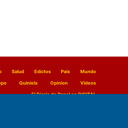
o
Salud
Edictos
País
Mundo
opo
Quiniela
Opinion
Videos
El Diario de Papel en DIGITAL
e Contenidos: