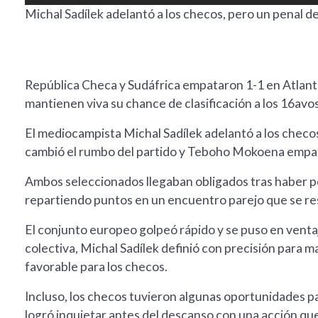
Michal Sadílek adelantó a los checos, pero un penal d
República Checa y Sudáfrica empataron 1-1 en Atlant
mantienen viva su chance de clasificación a los 16avos 
El mediocampista Michal Sadílek adelantó a los checos
cambió el rumbo del partido y Teboho Mokoena empat
Ambos seleccionados llegaban obligados tras haber p
repartiendo puntos en un encuentro parejo que se reso
El conjunto europeo golpeó rápido y se puso en ventaj
colectiva, Michal Sadílek definió con precisión para m
favorable para los checos.
Incluso, los checos tuvieron algunas oportunidades pa
logró inquietar antes del descanso con una acción qu