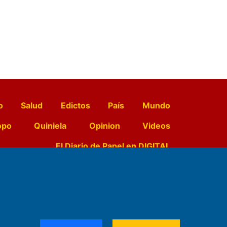
o
Salud
Edictos
País
Mundo
opo
Quiniela
Opinion
Videos
El Diario de Papel en DIGITAL
e Contenidos:
Nemesio
ración,