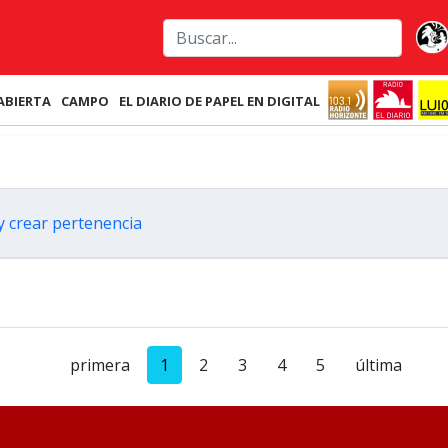
ABIERTA
CAMPO
EL DIARIO DE PAPEL EN DIGITAL
 y crear pertenencia
primera
1
2
3
4
5
última