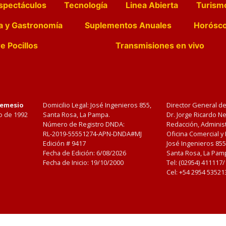
spectáculos
Tecnología
Linea Abierta
Turism
a y Gastronomía
Suplementos Anuales
Horósc
e Pocillos
Transmisiones en vivo
Nemesio
Domicilio Legal: José Ingenieros 855,
Director General d
o de 1992
Santa Rosa, La Pampa.
Dr. Jorge Ricardo 
Número de Registro DNDA:
Redacción, Administ
RL-2019-55551274-APN-DNDA#MJ
Oficina Comercial y
Edición #
9417
José Ingenieros 855
Fecha de Edición:
6/08/2026
Santa Rosa, La Pamp
Fecha de Inicio: 19/10/2000
Tel: (02954) 411117
Cel: +54 2954 53521