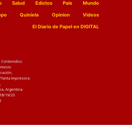
o
Salud
Edictos
País
Mundo
opo
Quiniela
Opinion
Videos
El Diario de Papel en DIGITAL
e Contenidos:
Nemesio
ración,
 Planta Impresora:
,
a, Argentina.
/18/19/20
3