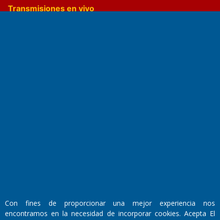
Transmisiones en vivo
El Diario de Papel en DIGITAL
Fundado por el
Doctor Antonio Nemesio
Primera edición: Domingo 3 de Mayo de 1992
Miembro de ADIRA,ADEPA y CPPAL
Con fines de proporcionar una mejor experiencia nos
Propietario: El Diario SRL
Director Periodístico:
encontramos en la necesidad de incorporar cookies. Acepta El