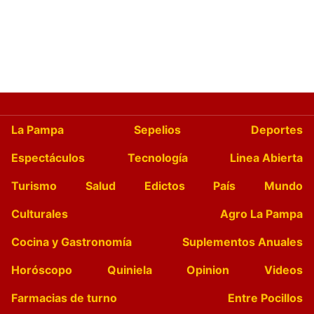
La Pampa
Sepelios
Deportes
Espectáculos
Tecnología
Linea Abierta
Turismo
Salud
Edictos
País
Mundo
Culturales
Agro La Pampa
Cocina y Gastronomía
Suplementos Anuales
Horóscopo
Quiniela
Opinion
Videos
Farmacias de turno
Entre Pocillos