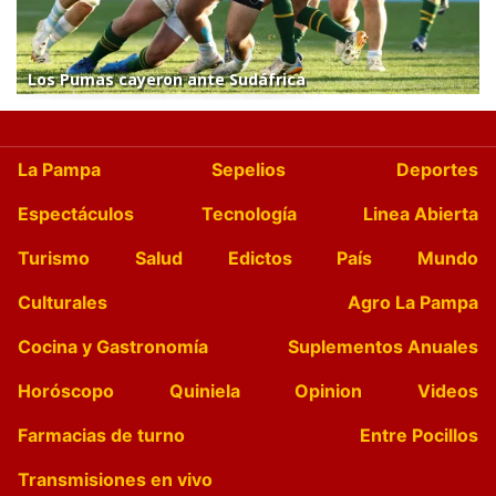
Los Pumas cayeron ante Sudáfrica
La Pampa
Sepelios
Deportes
Espectáculos
Tecnología
Linea Abierta
Turismo
Salud
Edictos
País
Mundo
Culturales
Agro La Pampa
Cocina y Gastronomía
Suplementos Anuales
Horóscopo
Quiniela
Opinion
Videos
Farmacias de turno
Entre Pocillos
Transmisiones en vivo