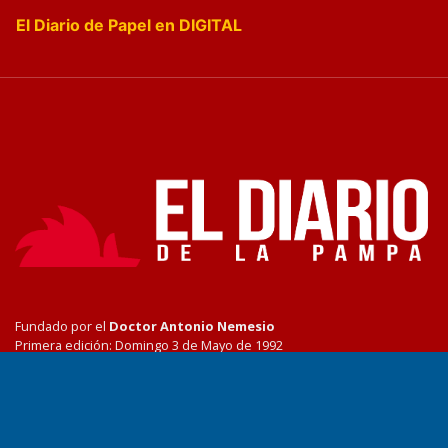
El Diario de Papel en DIGITAL
Fundado por el
Doctor Antonio Nemesio
Primera edición: Domingo 3 de Mayo de 1992
Miembro de ADIRA,ADEPA y CPPAL
Propietario: El Diario SRL
Director Periodístico:
Walter René Goñi