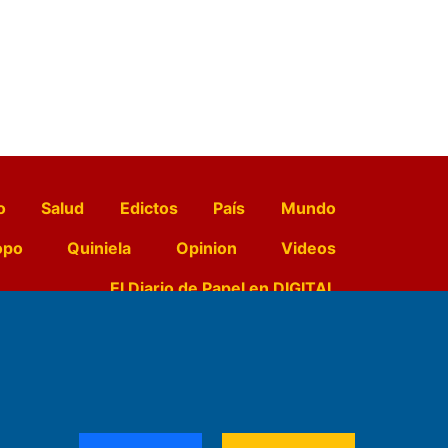
o
Salud
Edictos
País
Mundo
opo
Quiniela
Opinion
Videos
El Diario de Papel en DIGITAL
e Contenidos:
Nemesio
ración,