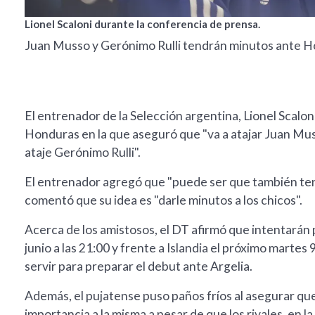
Lionel Scaloni durante la conferencia de prensa.
Juan Musso y Gerónimo Rulli tendrán minutos ante Ho
El entrenador de la Selección argentina, Lionel Scalon
Honduras en la que aseguró que "va a atajar Juan Mu
ataje Gerónimo Rulli".
El entrenador agregó que "puede ser que también ten
comentó que su idea es "darle minutos a los chicos".
Acerca de los amistosos, el DT afirmó que intentarán 
junio a las 21:00 y frente a Islandia el próximo marte
servir para preparar el debut ante Argelia.
Además, el pujatense puso paños fríos al asegurar que
importancia a la misma a pesar de que los rivales, en la