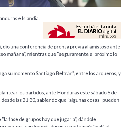
nduras e Islandia.
Escuchá esta nota
EL DIARIO
digital
minutos
i, dio una conferencia de prensa previa al amistoso ante
sso mañana", mientras que "seguramente el próximo lo
ga su momento Santiago Beltrán", entre los arqueros, y
plantear los partidos, ante Honduras este sábado 6 de
s 9 desde las 21:30, sabiendo que "algunas cosas" pueden
 "la fase de grupos hay que jugarla", dándole
 previa, no sean los más duros, y sentenció: "ojalá el