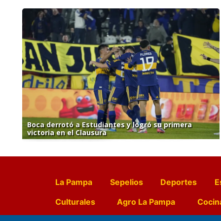
Boca derrotó a Estudiantes y logró su primera
victoria en el Clausura
La Pampa
Sepelios
Deportes
E
Culturales
Agro La Pampa
Cocin