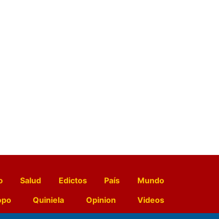
o
Salud
Edictos
País
Mundo
opo
Quiniela
Opinion
Videos