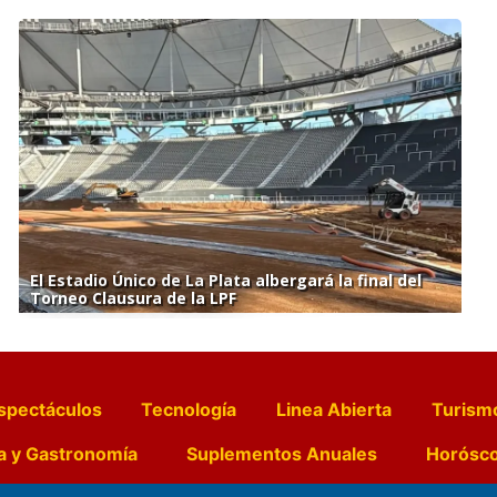
El Estadio Único de La Plata albergará la final del
Torneo Clausura de la LPF
spectáculos
Tecnología
Linea Abierta
Turism
a y Gastronomía
Suplementos Anuales
Horósc