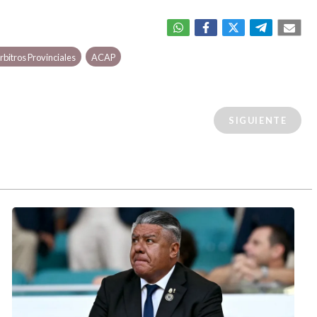
rbitros Provinciales
ACAP
SIGUIENTE