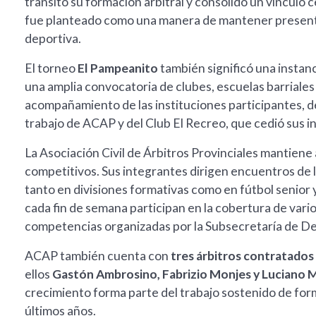
transitó su formación arbitral y consolidó un vínculo 
fue planteado como una manera de mantener presente 
deportiva.
El torneo
El Pampeanito
también significó una instan
una amplia convocatoria de clubes, escuelas barriales
acompañamiento de las instituciones participantes, de 
trabajo de ACAP y del Club El Recreo, que cedió sus i
La Asociación Civil de Árbitros Provinciales mantiene
competitivos. Sus integrantes dirigen encuentros de 
tanto en divisiones formativas como en fútbol senior y
cada fin de semana participan en la cobertura de var
competencias organizadas por la Subsecretaría de D
ACAP también cuenta con
tres árbitros contratados 
ellos
Gastón Ambrosino, Fabrizio Monjes y Luciano 
crecimiento forma parte del trabajo sostenido de form
últimos años.