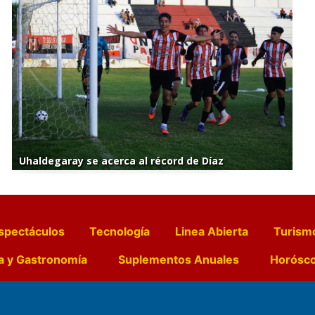
Uhaldegaray se acerca al récord de Díaz
spectáculos
Tecnología
Linea Abierta
Turism
a y Gastronomía
Suplementos Anuales
Horósc
e Pocillos
Transmisiones en vivo