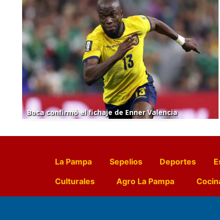
Boca confirmó el fichaje de Enner Valencia
La Pampa
Sepelios
Deportes
E
Culturales
Agro La Pampa
Cocin
Farmacias de turno
Entr