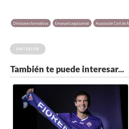
Divisiones formativas
Emanuel Leguizamón
Asociación Civil de Á
ANTERIOR
También te puede interesar...