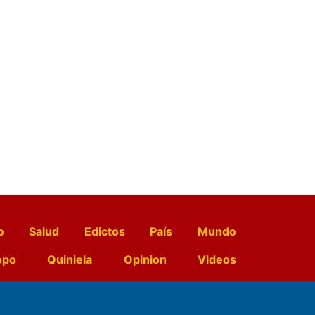
o
Salud
Edictos
País
Mundo
opo
Quiniela
Opinion
Videos
El Diario de Papel en DIGITAL