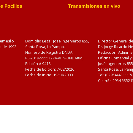
e Pocillos
Transmisiones en vivo
Nemesio
Domicilio Legal: José Ingenieros 855,
Director General d
o de 1992
Santa Rosa, La Pampa.
Dr. Jorge Ricardo 
Número de Registro DNDA:
Redacción, Administ
RL-2019-55551274-APN-DNDA#MJ
Oficina Comercial y
Edición #
9418
José Ingenieros 855
Fecha de Edición:
7/08/2026
Santa Rosa, La Pamp
Fecha de Inicio: 19/10/2000
Tel: (02954) 411117
Cel: +54 2954 53521