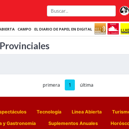
ABIERTA
CAMPO
EL DIARIO DE PAPEL EN DIGITAL
 Provinciales
primera
1
última
spectáculos
Tecnología
Linea Abierta
Turism
a y Gastronomía
Suplementos Anuales
Horósc