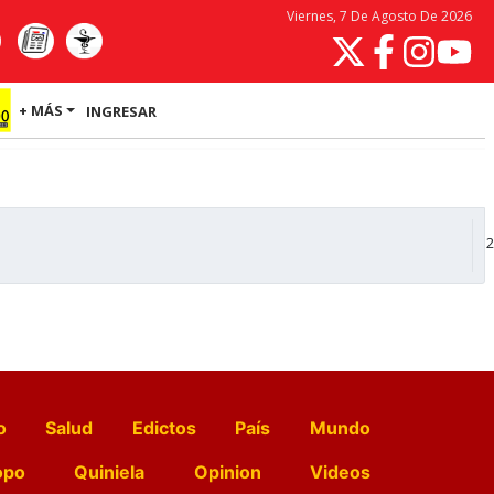
Viernes, 7 De Agosto De 2026
+ MÁS
INGRESAR
2
o
Salud
Edictos
País
Mundo
opo
Quiniela
Opinion
Videos