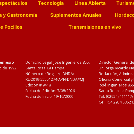
spectáculos
Tecnología
Linea Abierta
Turism
a y Gastronomía
Suplementos Anuales
Horósc
e Pocillos
Transmisiones en vivo
Nemesio
Domicilio Legal: José Ingenieros 855,
Director General d
o de 1992
Santa Rosa, La Pampa.
Dr. Jorge Ricardo 
Número de Registro DNDA:
Redacción, Administ
RL-2019-55551274-APN-DNDA#MJ
Oficina Comercial y
Edición #
9418
José Ingenieros 855
Fecha de Edición:
7/08/2026
Santa Rosa, La Pamp
Fecha de Inicio: 19/10/2000
Tel: (02954) 411117
Cel: +54 2954 53521