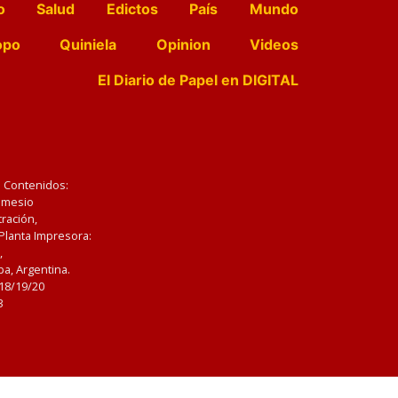
o
Salud
Edictos
País
Mundo
opo
Quiniela
Opinion
Videos
El Diario de Papel en DIGITAL
e Contenidos:
Nemesio
ración,
 Planta Impresora:
,
a, Argentina.
/18/19/20
3