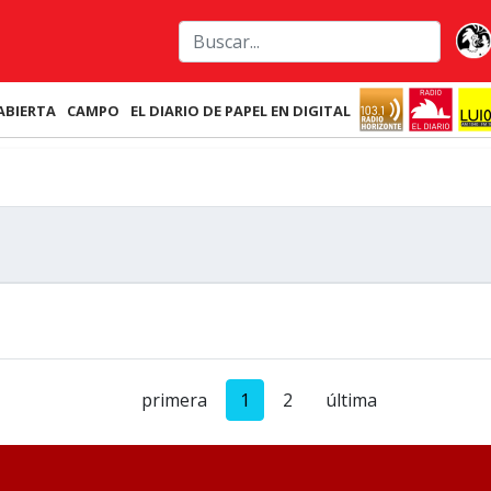
ABIERTA
CAMPO
EL DIARIO DE PAPEL EN DIGITAL
primera
1
2
última