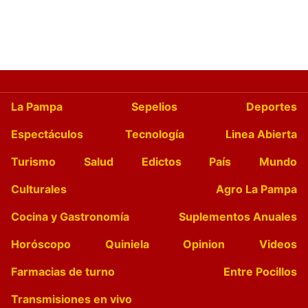
La Pampa
Sepelios
Deportes
Espectáculos
Tecnología
Linea Abierta
Turismo
Salud
Edictos
País
Mundo
Culturales
Agro La Pampa
Cocina y Gastronomía
Suplementos Anuales
Horóscopo
Quiniela
Opinion
Videos
Farmacias de turno
Entre Pocillos
Transmisiones en vivo