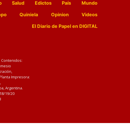
o
Salud
Edictos
País
Mundo
opo
Quiniela
Opinion
Videos
El Diario de Papel en DIGITAL
e Contenidos:
Nemesio
ración,
 Planta Impresora:
,
a, Argentina.
/18/19/20
3