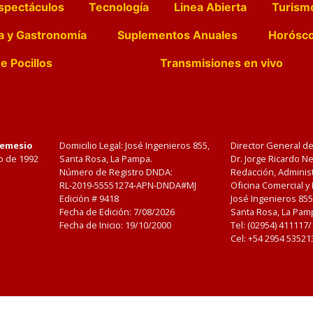
spectáculos
Tecnología
Linea Abierta
Turism
a y Gastronomía
Suplementos Anuales
Horósc
e Pocillos
Transmisiones en vivo
Nemesio
Domicilio Legal: José Ingenieros 855,
Director General d
o de 1992
Santa Rosa, La Pampa.
Dr. Jorge Ricardo 
Número de Registro DNDA:
Redacción, Administ
RL-2019-55551274-APN-DNDA#MJ
Oficina Comercial y
Edición #
9418
José Ingenieros 855
Fecha de Edición:
7/08/2026
Santa Rosa, La Pamp
Fecha de Inicio: 19/10/2000
Tel: (02954) 411117
Cel: +54 2954 53521