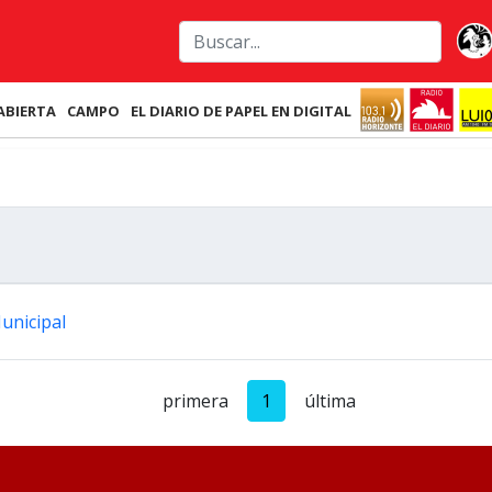
ABIERTA
CAMPO
EL DIARIO DE PAPEL EN DIGITAL
unicipal
primera
1
última