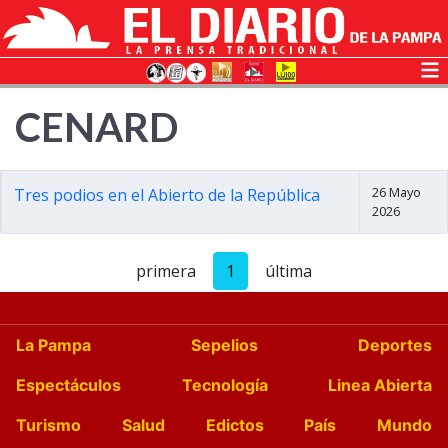
CENARD
26 Mayo
Tres podios en el Abierto de la República
2026
primera
1
última
La Pampa
Sepelios
Deportes
Espectáculos
Tecnología
Linea Abierta
Turismo
Salud
Edictos
País
Mundo