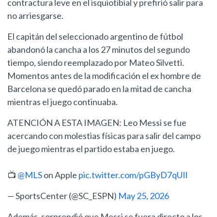
contractura leve en el isquiotibial y prefirió salir para
no arriesgarse.
El capitán del seleccionado argentino de fútbol
abandonó la cancha a los 27 minutos del segundo
tiempo, siendo reemplazado por Mateo Silvetti.
Momentos antes de la modificación el ex hombre de
Barcelona se quedó parado en la mitad de cancha
mientras el juego continuaba.
ATENCIÓN A ESTA IMAGEN: Leo Messi se fue
acercando con molestias físicas para salir del campo
de juego mientras el partido estaba en juego.
📺
@MLS
on Apple
pic.twitter.com/pGByD7qUIl
— SportsCenter (@SC_ESPN)
May 25, 2026
Además, sorprendió que Messi se fuera directo a los