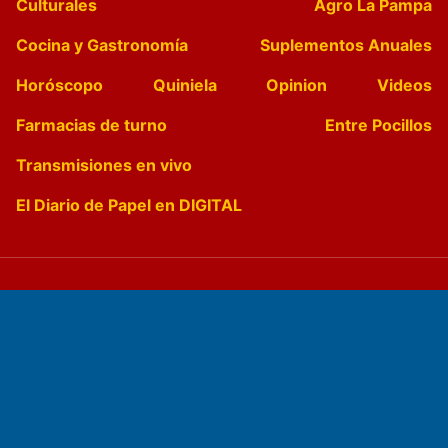
Culturales
Agro La Pampa
Cocina y Gastronomía
Suplementos Anuales
Horóscopo
Quiniela
Opinion
Videos
Farmacias de turno
Entre Pocillos
Transmisiones en vivo
El Diario de Papel en DIGITAL