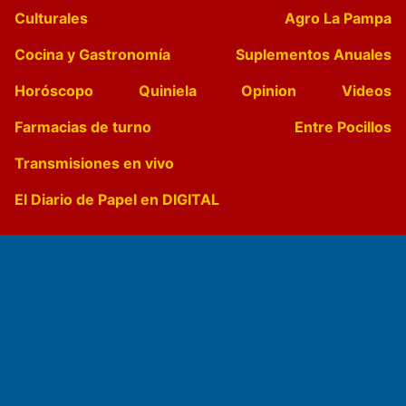
Culturales
Agro La Pampa
Cocina y Gastronomía
Suplementos Anuales
Horóscopo
Quiniela
Opinion
Videos
Farmacias de turno
Entre Pocillos
Transmisiones en vivo
El Diario de Papel en DIGITAL