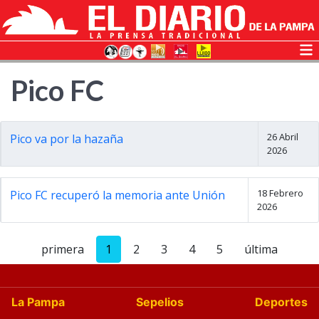
Pico FC
26 Abril
Pico va por la hazaña
2026
18 Febrero
Pico FC recuperó la memoria ante Unión
2026
primera
1
2
3
4
5
última
La Pampa
Sepelios
Deportes