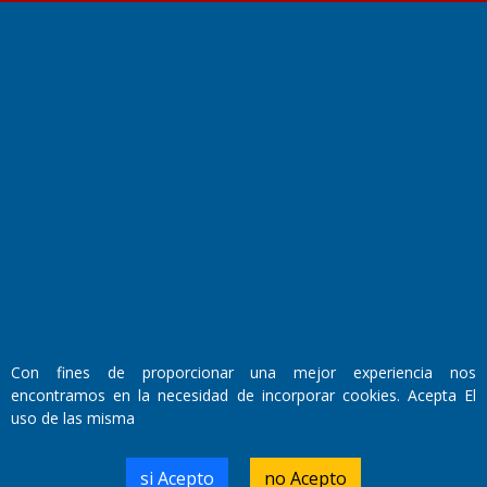
Fundado por el
Doctor Antonio Nemesio
Primera edición: Domingo 3 de Mayo de 1992
Miembro de ADIRA,ADEPA y CPPAL
Propietario: El Diario SRL
Director Periodístico:
Walter René Goñi
Con fines de proporcionar una mejor experiencia nos
encontramos en la necesidad de incorporar cookies. Acepta El
uso de las misma
Domicilio Legal: José Ingenieros 855,
Santa Rosa, La Pampa.
Número de Registro DNDA:
si Acepto
no Acepto