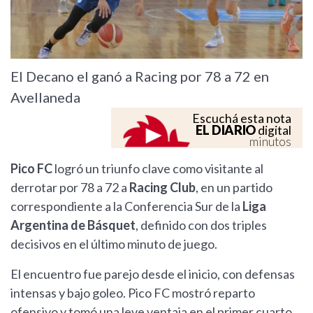
El Decano el ganó a Racing por 78 a 72 en
Avellaneda
Escuchá esta nota
EL DIARIO
digital
minutos
Pico FC
logró un triunfo clave como visitante al
derrotar por 78 a 72 a
Racing Club
, en un partido
correspondiente a la Conferencia Sur de la
Liga
Argentina de Básquet
, definido con dos triples
decisivos en el último minuto de juego.
El encuentro fue parejo desde el inicio, con defensas
intensas y bajo goleo. Pico FC mostró reparto
ofensivo y tomó una leve ventaja en el primer cuarto,